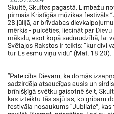
Skultē, Skultes pagastā, Limbažu nov
pirmais Kristīgās mūzikas festivāls “
28.jūlijā, ar brīvdabas dievkalpojumu
mērķis - pulcēties, liecināt par Die
mākslu, esot kopā sadraudzībā, lai var
Svētajos Rakstos ir teikts: “kur divi v
tur Es esmu viņu vidū” (Mat. 18:20).
“Pateicība Dievam, ka domās izsapņoti
sadzirdēja atsaucīgas ausis un sirdis,
brīnišķīgā svētku gaisotnē šeit, Sku
kas izteiktu tās sajūtas, ko gribam d
festivāla nosaukums “Jubilate”, kas t