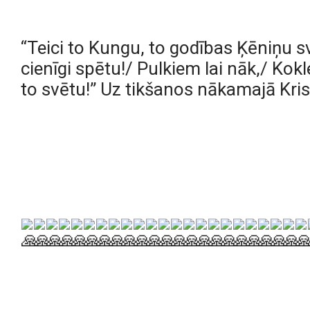
“Teici to Kungu, to godības Ķēniņu sv
cienīgi spētu!/ Pulkiem lai nāk,/ Kokle
to svētu!” Uz tikšanos nākamajā Kris