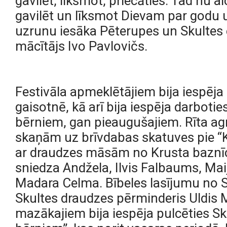
gavilēt, līksmot, priecāties. Tad nu 
gavilēt un līksmot Dievam par godu u
uzrunu iesāka Pēterupes un Skultes e
mācītājs Ivo Pavlovičs.
Festivāla apmeklētājiem bija iespēja
gaisotnē, kā arī bija iespēja darboti
bērniem, gan pieaugušajiem. Rīta a
skaņām uz brīvdabas skatuves pie “Ka
ar draudzes māsām no Krusta baznīc
sniedza Andžela, Ilvis Falbaums, Mai
Madara Celma. Bībeles lasījumu no S
Skultes draudzes pērminderis Uldis 
mazākajiem bija iespēja pulcēties Sk