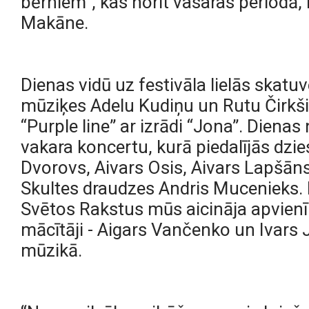
bērniem”, kas norit vasaras periodā, k
Makāne.
Dienas vidū uz festivāla lielās skatuv
mūziķes Adelu Kudiņu un Rutu Čirkši, u
“Purple line” ar izrādi “Jona”. Diena
vakara koncertu, kurā piedalījās dzie
Dvorovs, Aivars Osis, Aivars Lapšān
Skultes draudzes Andris Mucenieks. Ne
Svētos Rakstus mūs aicināja apvienība
mācītāji - Aigars Vančenko un Ivars
mūzikā.