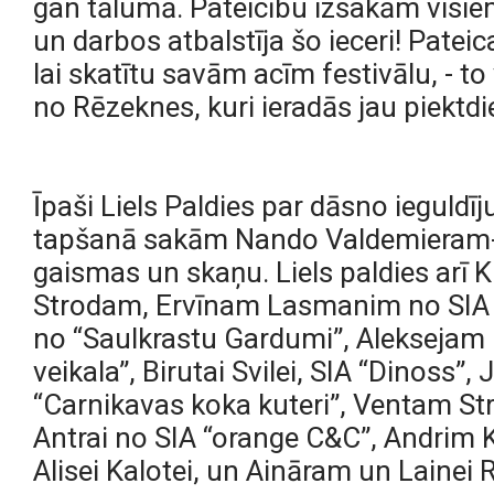
gan tālumā. Pateicību izsakām visie
un darbos atbalstīja šo ieceri! Pateic
lai skatītu savām acīm festivālu, - t
no Rēzeknes, kuri ieradās jau piektd
Īpaši Liels Paldies par dāsno ieguldī
tapšanā sakām Nando Valdemieram-Bi
gaismas un skaņu. Liels paldies arī
Strodam, Ervīnam Lasmanim no SIA 
no “Saulkrastu Gardumi”, Aleksejam 
veikala”, Birutai Svilei, SIA “Dinoss”,
“Carnikavas koka kuteri”, Ventam St
Antrai no SIA “orange C&C”, Andrim
Alisei Kalotei, un Aināram un Lainei 