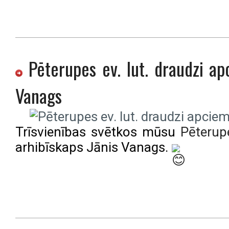
Pēterupes ev. lut. draudzi ap
Vanags
Trīsvienības svētkos mūsu
Pēterupe
arhibīskaps Jānis Vanags.