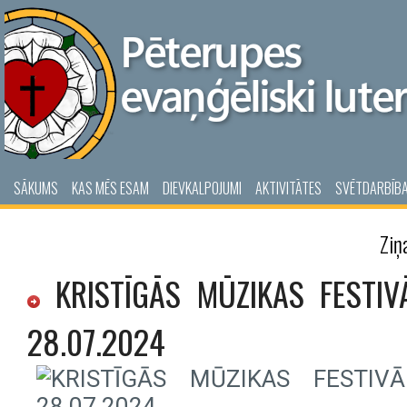
SĀKUMS
KAS MĒS ESAM
DIEVKALPOJUMI
AKTIVITĀTES
SVĒTDARBĪB
Ziņ
KRISTĪGĀS MŪZIKAS FESTIVĀL
28.07.2024