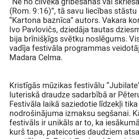
“Ne no cilvēka gribēšanas vai skrieša
(Rom. 9:16‬)”, tā savu liecības stāstu 
“Kartona baznīca” autors. Vakara ko
Ivo Pavlovičs, dziedāja tautas dziesmu
bija brīnišķīgs svētku noslēgums. 
vadīja festivāla programmas veidotāj
Madara Celma.
Kristīgās mūzikas festivālu “Jubilate
luteriskā draudze sadarbībā ar Pēteru
Festivāla laikā saziedotie līdzekļi ti
nodrošinājuma izmaksu segšanai. Kā 
festivāls ir unikāls ar to, ka iesāku
kurš tapa, pateicoties daudziem ats